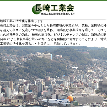
地域工業の活性化を推進します
長崎工業会は、製造業を中心とした長崎市域の事業所が、 業種、業態等の枠
を越えて相互に交流しつつ研鑚を重ね、 組織的な事業推進を通じて、それぞ
れの経営基盤の強化、 技術の高度化、ビジネスチャンスの創出、新製品の開
発等 による新規事業分野への進出などを積極的に促進することにより、地域
工業等の活性化を図ることを目的に、 活動しております。