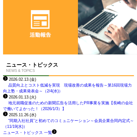
ニュース・トピックス
NEWS & TOPICS
2026.02.13.(金)
品質向上とコスト低減を実現 現場改善の成果を報告～第16回現場力
向上塾・成果発表会～（2/4(水)）
2026.01.13.(火)
地元就職促進のための新聞広告を活用したPR事業を実施【長崎の会社
で働いてよかった！（2026/1/3）】
2025.11.26.(水)
“同期入社社員”と初めてのコミュニケーション～会員企業合同内定式～
（11/19(水)）
ニュース・トピックス 一覧