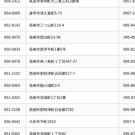
859-1412
島原市有明町大三東乙813番地
0957-6
854-0065
諫早市津久葉町5-73
0957-2
852-8142
長崎市三ツ山町114-4
095-84
850-0075
長崎市西泊町23-36
095-86
850-0933
長崎市西琴平町1番5号
095-82
850-0078
長崎市神ノ島町１丁目367-27
095-83
851-2102
西彼杵郡時津町浜田郷517-7
095-88
850-0063
長崎市飽の浦町3-5
095-86
851-0301
長崎市深堀町1丁目2番
095-87
851-2108
西彼杵郡時津町日並郷3782
095-88
856-0042
大村市平町1933
0957-5
851-0301
長崎市深堀町１丁目82
095-87