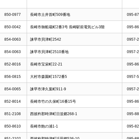
850-0977
長崎市土井首町509番地
095-87
850-0042
長崎市御船蔵町2番3号 長崎駅前電気ビル3階
095-86
854-0063
諫早市貝津町2542
0957-2
854-0063
諫早市貝津町2510番地
0957-2
852-8016
長崎市宝栄町22-21
095-86
856-0815
大村市森園町1572番5
0957-5
854-0065
諫早市津久葉町911-9
0957-2
852-8014
長崎市竹の久保町16番15号
095-86
851-2108
西彼杵郡時津町日並郷268-1
095-88
850-8610
長崎市飽の浦1-1
095-82
851-2102
西彼杵郡時津町浜田郷536-10
095-88