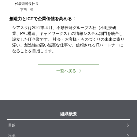
代表取締役社長
下田 哲
創造力とICTで企業価値を高める！
シアスタは2022年４月、不動技研グループ３社（不動技研工
業、PAL構造、キャドワークス）の情報システム部門を統合し
設立したIT企業です。 社会・お客様・ものづくりの未来に寄り
添い、創造性の高い誠実な仕事で、信頼されるITパートナーに
なることを目指します。
一覧へ戻る
組織概要
目的
沿革