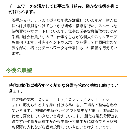
チームワークを活かして仕事に取り組み、確かな技術を身に
付けられます。
若手からベテランまで様々な年代が活躍していますが、新入社
員へは指導員をつけてしっかり研修・指導を行い、スムーズな
技術習得をサポートしています。仕事に必要な資格取得にかか
る費用は会社負担なので、仕事をしながら個人のスキルアップ
も目指せます。社内イベントやスポーツを通して社員同士の交
流を深め、培ったチームワークは仕事にもいい影響を与えてい
ます。
今後の展望
時代の変化に対応すべく新たな分野を求めて挑戦し続けてい
きます。
お客様の要求（Ｑｕａｌｉｔｙ／Ｃｏｓｔ／Ｄｅｌｉｖｅｒ
ｙ）に応えられる力を身に付ける為にも、工場内の整備を進め
ていきます。 機械の更新やレイアウト変更など随時、製品に合
わせて変化していきたいと考えています。 新たな製品分野は勿
論ですが少量多品種生産から中量〜大量生産に対応できる態勢
も視野に入れながら設備投資していきたいと考えています。