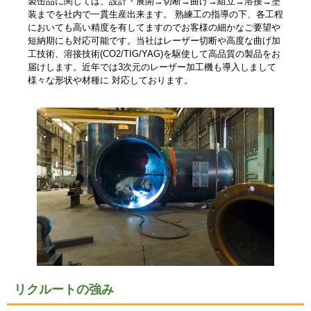
製缶品に関しては、設計・展開→切断→曲げ→組立→溶接→塗
装までを社内で一貫生産出来ます。 熟練工の指導の下、各工程
においても高い精度を有してますのでお客様の細かなご要望や
短納期にも対応可能です。当社はレーザー切断や高度な曲げ加
工技術、溶接技術(CO2/TIG/YAG)を駆使して高品質の製品をお
届けします。近年では3次元のレーザー加工機も導入しまして
様々な形状や材種に 対応しております。
リクルートの強み