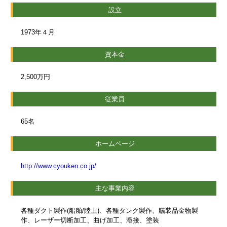
設立
1973年４月
資本金
2,500万円
従業員
65名
ホームページ
http://www.cyouken.co.jp/
主な事業内容
各種ダクト製作(船舶/陸上)、各種タンク製作、艤装品金物製
作、レーザー切断加工、曲げ加工、溶接、塗装