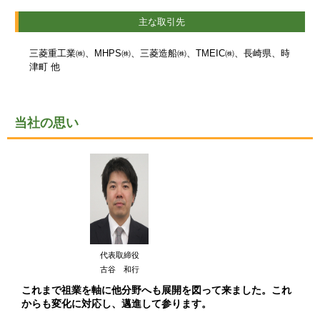
主な取引先
三菱重工業㈱、MHPS㈱、三菱造船㈱、TMEIC㈱、長崎県、時
津町 他
当社の思い
代表取締役
古谷 和行
これまで祖業を軸に他分野へも展開を図って来ました。これ
からも変化に対応し、邁進して参ります。