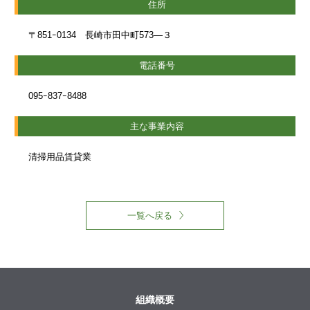
住所
〒851ｰ0134 長崎市田中町573―３
電話番号
095ｰ837ｰ8488
主な事業内容
清掃用品賃貸業
一覧へ戻る
組織概要