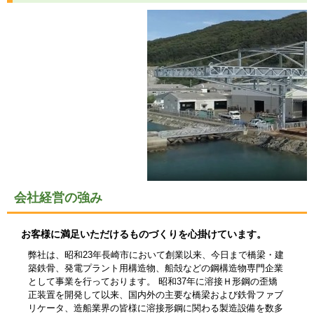
会社経営の強み
お客様に満足いただけるものづくりを心掛けています。
弊社は、昭和23年長崎市において創業以来、今日まで橋梁・建
築鉄骨、発電プラント用構造物、船殻などの鋼構造物専門企業
として事業を行っております。 昭和37年に溶接Ｈ形鋼の歪矯
正装置を開発して以来、国内外の主要な橋梁および鉄骨ファブ
リケータ、造船業界の皆様に溶接形鋼に関わる製造設備を数多