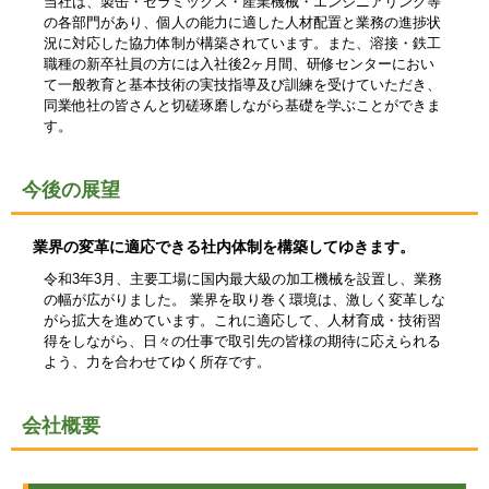
当社は、製缶・セラミックス・産業機械・エンジニアリング等
の各部門があり、個人の能力に適した人材配置と業務の進捗状
況に対応した協力体制が構築されています。また、溶接・鉄工
職種の新卒社員の方には入社後2ヶ月間、研修センターにおい
て一般教育と基本技術の実技指導及び訓練を受けていただき、
同業他社の皆さんと切磋琢磨しながら基礎を学ぶことができま
す。
今後の展望
業界の変革に適応できる社内体制を構築してゆきます。
令和3年3月、主要工場に国内最大級の加工機械を設置し、業務
の幅が広がりました。 業界を取り巻く環境は、激しく変革しな
がら拡大を進めています。これに適応して、人材育成・技術習
得をしながら、日々の仕事で取引先の皆様の期待に応えられる
よう、力を合わせてゆく所存です。
会社概要