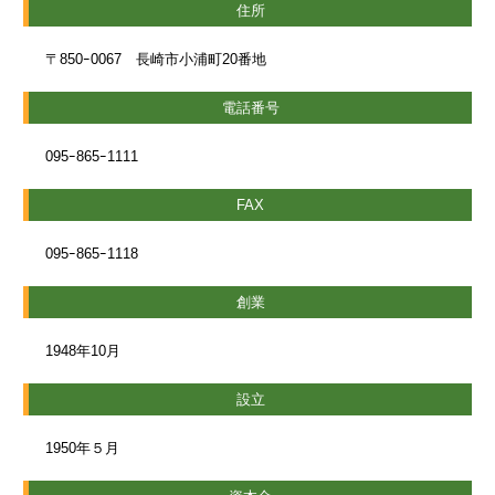
住所
〒850ｰ0067 長崎市小浦町20番地
電話番号
095ｰ865ｰ1111
FAX
095ｰ865ｰ1118
創業
1948年10月
設立
1950年５月