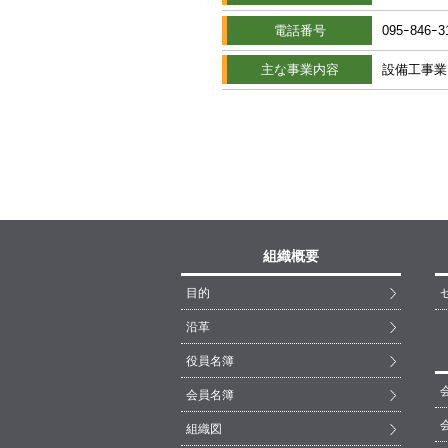
電話番号
095ｰ846ｰ3
主な事業内容
設備工事業
組織概要
目的
沿革
役員名簿
会員名簿
組織図