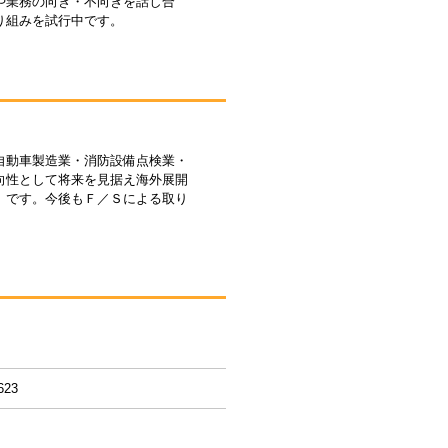
や業務の向き・不向きを話し合
り組みを試行中です。
自動車製造業・消防設備点検業・
向性として将来を見据え海外展開
」です。今後もＦ／Ｓによる取り
623
月