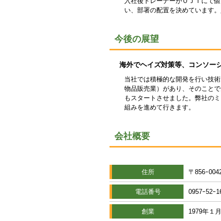
入社後トレーナーがＯＪＴにて個
い、部署の配置を決めています。
今後の展望
海外でヘイズ対策等、コンソー
当社では積極的な開発を行い技術
物品販売業）があり、そのことで
もスタートさせました。弊社のミ
組みを進めて行きます。
会社概要
住所
〒856ｰ00
電話番号
0957ｰ52ｰ1
創業
1979年１