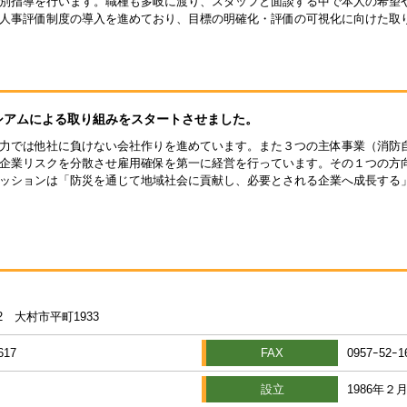
別指導を行います。職種も多岐に渡り、スタッフと面談する中で本人の希望
人事評価制度の導入を進めており、目標の明確化・評価の可視化に向けた取
シアムによる取り組みをスタートさせました。
力では他社に負けない会社作りを進めています。また３つの主体事業（消防
企業リスクを分散させ雇用確保を第一に経営を行っています。その１つの方
ッションは「防災を通じて地域社会に貢献し、必要とされる企業へ成長する
42 大村市平町1933
617
FAX
0957ｰ52ｰ1
月
設立
1986年２