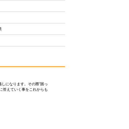
業
越しになります。その際“困っ
待に答えていく事をこれからも