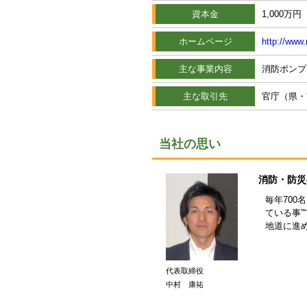
資本金
1,000万円
ホームページ
http://www.
主な事業内容
消防ポンプ
主な取引先
官庁（県・
当社の思い
消防・防災
毎年70
ている事
地道に進
代表取締役
中村 康祐