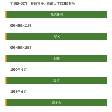
〒850ｰ0078 長崎市神ノ島町１丁目357番地
電話番号
095ｰ865ｰ1166
FAX
095ｰ865ｰ1858
創業
1960年４月
設立
1963年６月
資本金