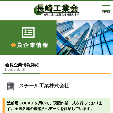
togg
navi
MENU
会員企業情報詳細
Member detail
スチール工業株式会社
造船用３DCAD を用いて、現図作業一式を行っておりま
す。全国各地の造船所へデータを供給しています。