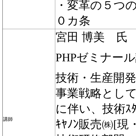
・変革の５つ
０カ条
宮田 博美 氏
PHPゼミナー
技術・生産開発ｻｰ
事業戦略として
に伴い、技術ｽ
講師
ｷﾔﾉﾝ販売㈱[現・ｷ