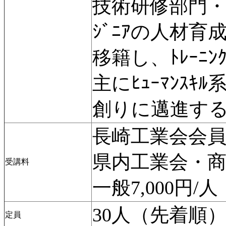
技術研修部門・現場
ｼﾞﾆｱの人材
移籍し、ﾄﾚｰﾆﾝｸ
主にﾋｭｰﾏﾝｽｷ
創りに邁進す
長崎工業会会員3,
県内工業会・商工
受講料
一般7,000円/人
30人（先着順
定員