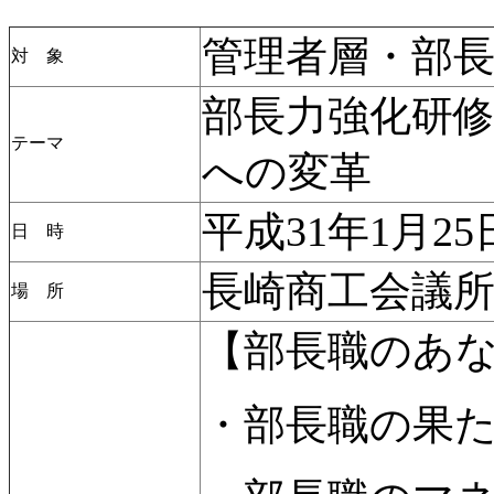
管理者層・部
対 象
部長力強化研
テーマ
への変革
平成31年1月25
日 時
長崎商工会議
場 所
【部長職のあ
・部長職の果