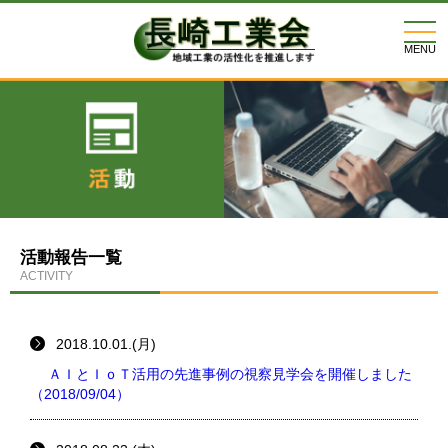
togg
navi
MENU
活動報告一覧
ACTIVITY
2018.10.01.(月)
ＡＩとＩｏＴ活用の先進事例の視察見学会を開催しました
（2018/09/04）