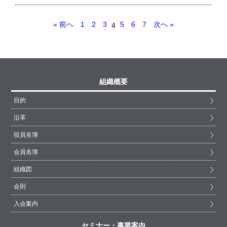
« 前へ
1
2
3
5
6
7
次へ »
4
組織概要
目的
沿革
役員名簿
会員名簿
組織図
会則
入会案内
セミナー・事業案内